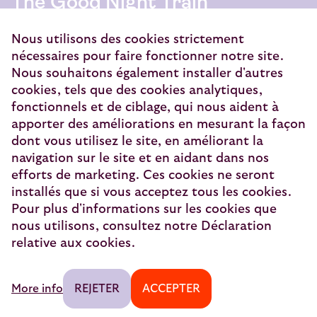
The Good Night Train
European Sleeper Exploitatie B.V.
Nous utilisons des cookies strictement
Vondellaan 144
nécessaires pour faire fonctionner notre site.
3521 GH Utrecht
Nous souhaitons également installer d'autres
cookies, tels que des cookies analytiques,
info@europeansleeper.eu
fonctionnels et de ciblage, qui nous aident à
apporter des améliorations en mesurant la façon
KVK 86040472
dont vous utilisez le site, en améliorant la
navigation sur le site et en aidant dans nos
efforts de marketing. Ces cookies ne seront
installés que si vous acceptez tous les cookies.
© 2026 — European Sleeper Exploitatie B.V.
Pour plus d'informations sur les cookies que
Informations légales
nous utilisons, consultez notre Déclaration
relative aux cookies.
Paiement sécurisé
Avis des voyageurs
More info
REJETER
ACCEPTER