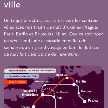
ville
Un trajet direct et sans stress vers les centres-
villes avec nos trains de nuit
Bruxelles–Prague
,
Paris–Berlin
et
Bruxelles–Milan
. Que ce soit pour
un week-end, une escapade en milieu de
semaine ou un grand voyage en famille, le train
de nuit fait déjà partie de l’aventure.