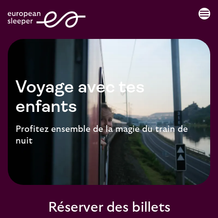
menu
Voyage avec tes
enfants
Profitez ensemble de la magie du train de
nuit
Réserver des billets