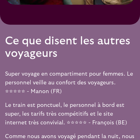
Ce que disent les autres
voyageurs
Super voyage en compartiment pour femmes. Le
personnel veille au confort des voyageurs.
⭐️⭐️⭐️⭐️⭐️ - Manon (FR)
Le train est ponctuel, le personnel à bord est
super, les tarifs très compétitifs et le site
internet très convivial. ⭐️⭐️⭐️⭐️⭐️ - François (BE)
Comme nous avons voyagé pendant la nuit, nous