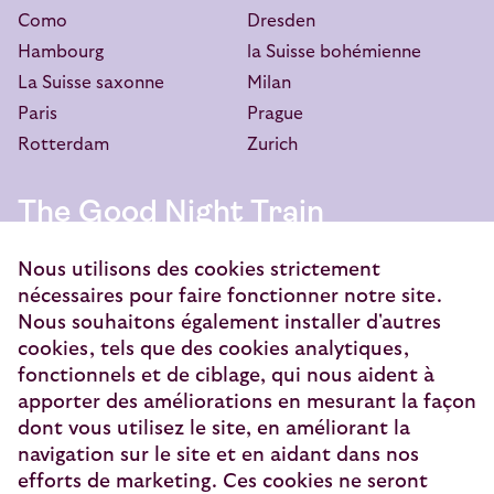
Como
Dresden
Hambourg
la Suisse bohémienne
La Suisse saxonne
Milan
Paris
Prague
Rotterdam
Zurich
The Good Night Train
European Sleeper Exploitatie B.V.
Nous utilisons des cookies strictement
Vondellaan 144
nécessaires pour faire fonctionner notre site.
3521 GH Utrecht
Nous souhaitons également installer d'autres
cookies, tels que des cookies analytiques,
info@europeansleeper.eu
fonctionnels et de ciblage, qui nous aident à
KVK 86040472
apporter des améliorations en mesurant la façon
dont vous utilisez le site, en améliorant la
navigation sur le site et en aidant dans nos
efforts de marketing. Ces cookies ne seront