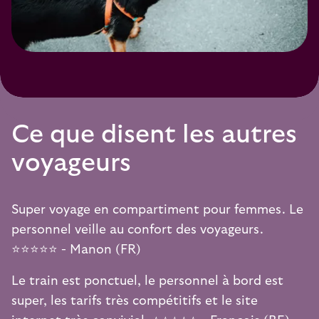
Ce que disent les autres
voyageurs
Super voyage en compartiment pour femmes. Le
personnel veille au confort des voyageurs.
⭐️⭐️⭐️⭐️⭐️ - Manon (FR)
Le train est ponctuel, le personnel à bord est
super, les tarifs très compétitifs et le site