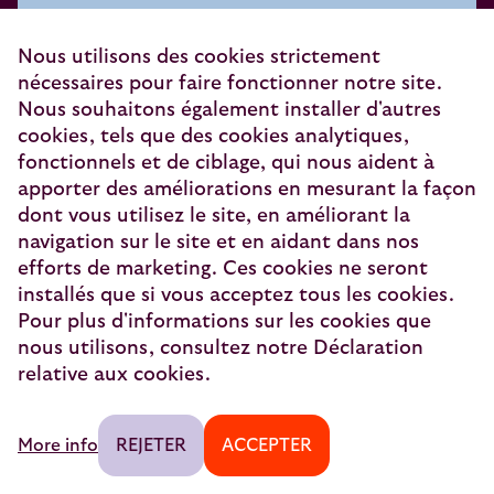
Et tente ta chance pour gagner 2 Pass
Nous utilisons des cookies strictement
European Sleeper !
nécessaires pour faire fonctionner notre site.
Nous souhaitons également installer d'autres
First name*
cookies, tels que des cookies analytiques,
fonctionnels et de ciblage, qui nous aident à
apporter des améliorations en mesurant la façon
dont vous utilisez le site, en améliorant la
E-mail*
navigation sur le site et en aidant dans nos
efforts de marketing. Ces cookies ne seront
installés que si vous acceptez tous les cookies.
Pour plus d'informations sur les cookies que
Oui, je souhaite recevoir la newsletter et des
nous utilisons, consultez notre Déclaration
offres personnalisées conformément à la
relative aux cookies.
politique de confidentialité.
More info
REJETER
ACCEPTER
S'ABONNER