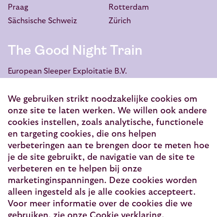
Praag
Rotterdam
Sächsische Schweiz
Zürich
The Good Night Train
European Sleeper Exploitatie B.V.
Vondellaan 144
3521 GH Utrecht
We gebruiken strikt noodzakelijke cookies om
onze site te laten werken. We willen ook andere
info@europeansleeper.eu
cookies instellen, zoals analytische, functionele
en targeting cookies, die ons helpen
KVK 86040472
verbeteringen aan te brengen door te meten hoe
je de site gebruikt, de navigatie van de site te
verbeteren en te helpen bij onze
marketinginspanningen. Deze cookies worden
© 2026 — European Sleeper Exploitatie B.V.
alleen ingesteld als je alle cookies accepteert.
Juridische informatie
Voor meer informatie over de cookies die we
gebruiken, zie onze Cookie verklaring.