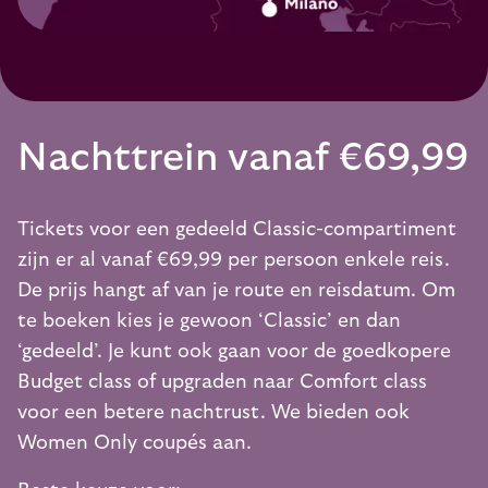
Nachttrein vanaf €69,99
Tickets voor een gedeeld Classic-compartiment
zijn er al vanaf €69,99 per persoon enkele reis.
De prijs hangt af van je route en reisdatum. Om
te boeken kies je gewoon ‘Classic’ en dan
‘gedeeld’. Je kunt ook gaan voor de goedkopere
Budget class of upgraden naar Comfort class
voor een betere nachtrust. We bieden ook
Women Only coupés aan.