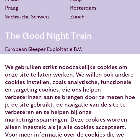
Praag
Rotterdam
Sächsische Schweiz
Zürich
The Good Night Train
European Sleeper Exploitatie B.V.
Vondellaan 144
3521 GH Utrecht
We gebruiken strikt noodzakelijke cookies om
onze site te laten werken. We willen ook andere
info@europeansleeper.eu
cookies instellen, zoals analytische, functionele
KVK 86040472
en targeting cookies, die ons helpen
verbeteringen aan te brengen door te meten hoe
je de site gebruikt, de navigatie van de site te
verbeteren en te helpen bij onze
marketinginspanningen. Deze cookies worden
© 2026 — European Sleeper Exploitatie B.V.
alleen ingesteld als je alle cookies accepteert.
Juridische informatie
Voor meer informatie over de cookies die we