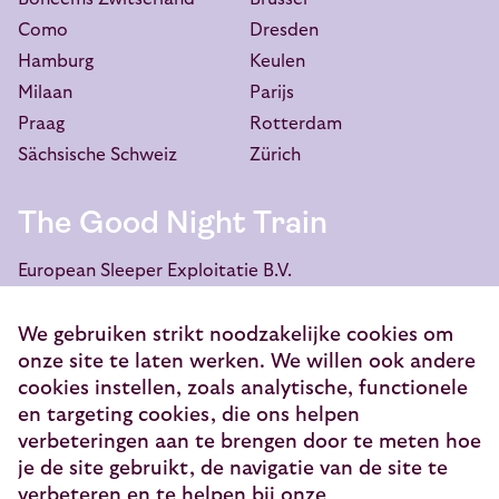
Como
Dresden
Hamburg
Keulen
Milaan
Parijs
Praag
Rotterdam
Sächsische Schweiz
Zürich
The Good Night Train
European Sleeper Exploitatie B.V.
Vondellaan 144
3521 GH Utrecht
We gebruiken strikt noodzakelijke cookies om
onze site te laten werken. We willen ook andere
info@europeansleeper.eu
cookies instellen, zoals analytische, functionele
KVK 86040472
en targeting cookies, die ons helpen
verbeteringen aan te brengen door te meten hoe
je de site gebruikt, de navigatie van de site te
verbeteren en te helpen bij onze