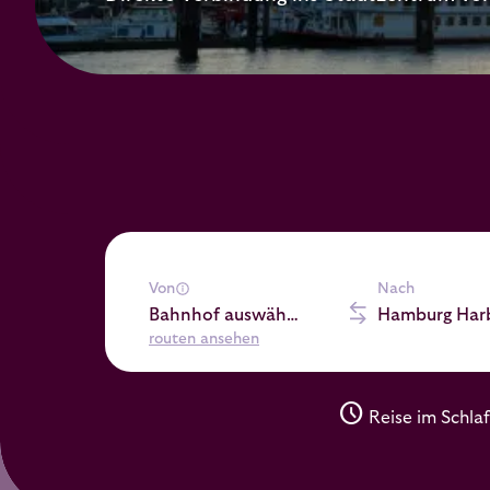
Von
Nach
Bahnhof auswählen
Hamburg Har
routen ansehen
schedule
Reise im Schlaf