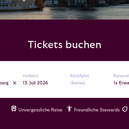
Tickets buchen
Hinfahrt
Rückfahrt
Reisend
burg
1x Erw
train
accessibility_new
eco
Unvergessliche Reise
Freundliche Stewards