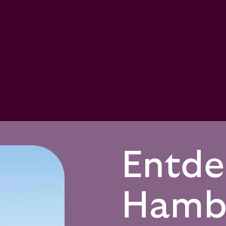
Entde
Hamb