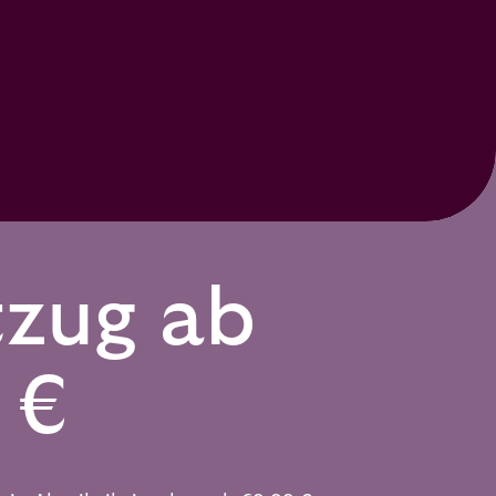
zug ab
 €