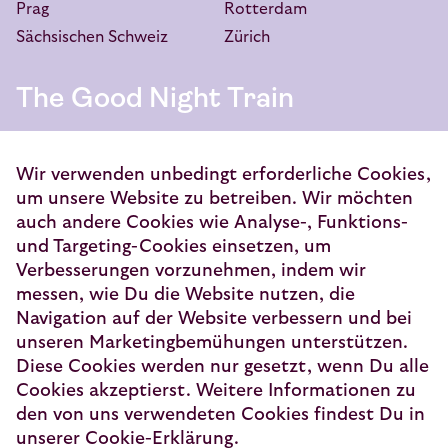
Prag
Rotterdam
Sächsischen Schweiz
Zürich
The Good Night Train
European Sleeper Exploitatie B.V.
Vondellaan 144
Wir verwenden unbedingt erforderliche Cookies,
3521 GH Utrecht
um unsere Website zu betreiben. Wir möchten
auch andere Cookies wie Analyse-, Funktions-
info@europeansleeper.eu
und Targeting-Cookies einsetzen, um
KVK 86040472
Verbesserungen vorzunehmen, indem wir
messen, wie Du die Website nutzen, die
Navigation auf der Website verbessern und bei
unseren Marketingbemühungen unterstützen.
Diese Cookies werden nur gesetzt, wenn Du alle
© 2026 — European Sleeper Exploitatie B.V.
Cookies akzeptierst. Weitere Informationen zu
Rechtliche Hinweise
den von uns verwendeten Cookies findest Du in
unserer Cookie-Erklärung.