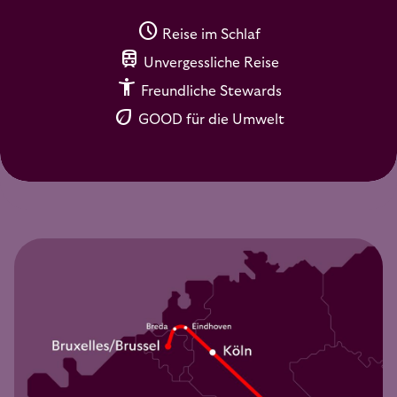
schedule
Reise im Schlaf
train
Unvergessliche Reise
accessibility_new
Freundliche Stewards
eco
GOOD für die Umwelt