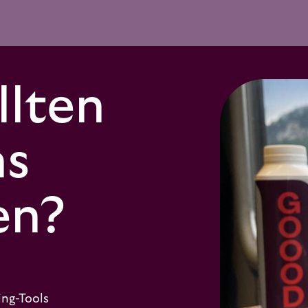
lten
ns
en?
ing-Tools