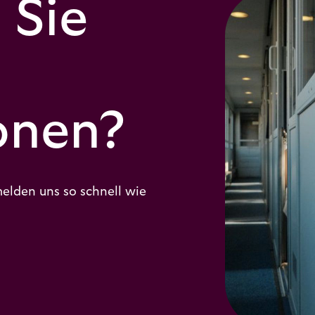
 Sie
onen?
melden uns so schnell wie