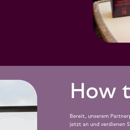
n
How t
Bereit, unserem Partner
jetzt an und verdienen S